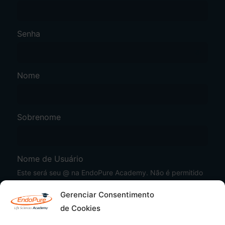
Senha
Nome
Sobrenome
Nome de Usuário
Este será seu @ na EndoPure Academy. Não é permitido
caracteres especiais e espaços. Utilizar apenas letras,
números, hífen ou underline.
Gerenciar Consentimento
de Cookies