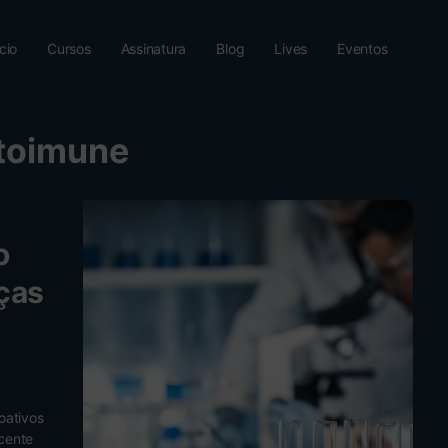
ício
Cursos
Assinatura
Blog
Lives
Eventos
toimune
o
ças
oativos
cente