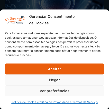
Gerenciar Consentimento
de Cookies
Para fornecer as melhores experiências, usamos tecnologias como
cookies para armazenar e/ou acessar informações do dispositivo. O
consentimento para essas tecnologias nos permitirá processar dados
Prostatite crônica: estudo testa
como comportamento de navegação ou IDs exclusivos neste site. Não
consentir ou retirar o consentimento pode afetar negativamente certos
combinação de canabidiol e ácido
recursos e funções.
hialurônico
Aceitar
Apesar de aparecer com frequência no consultório
urológico, a prostatite ainda ocupa um lugar discreto
Negar
nas estatísticas oficiais de saúde no Brasil. Não há
dados…
Ver preferências
EndoPure Academy
0
abril 24, 2026
Política de Cookies
Política de Privacidade e Termos de Serviço