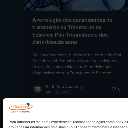
A revolução dos canabinoides no
tratamento do Transtorno de
Estresse Pós-Traumático e dos
distúrbios do sono
Um estudo recente, publicado na revista Medical
Cannabis and Cannabinoids, analisou o impacto
do uso de canabinoides em 15 participantes
diagnosticados com Transtorno de Estresse…
EndoPure Academy
0
abril 25, 2025
Para fornecer as melhores experiências, usamos tecnologias como cookie
e/ou acessar informações do dispositivo. O consentimento para essas tecn