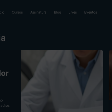
ício
Cursos
Assinatura
Blog
Lives
Eventos
ia
dor
ão
uadros