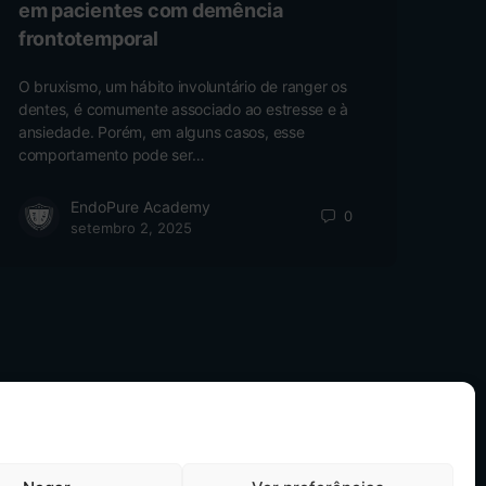
em pacientes com demência
frontotemporal
O bruxismo, um hábito involuntário de ranger os
dentes, é comumente associado ao estresse e à
ansiedade. Porém, em alguns casos, esse
comportamento pode ser…
EndoPure Academy
0
setembro 2, 2025