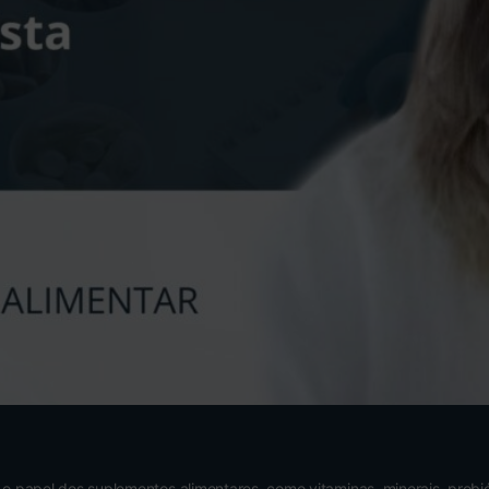
a o papel dos suplementos alimentares, como vitaminas, minerais, pro