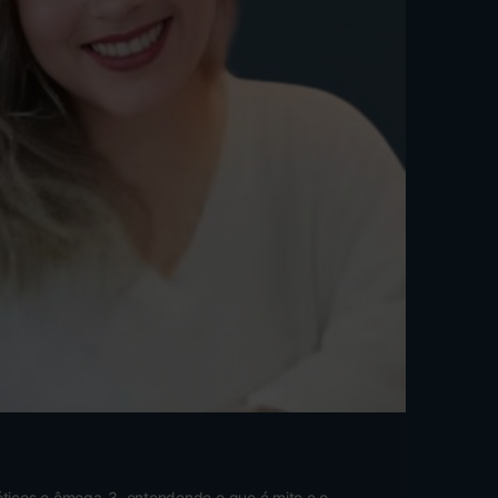
bióticos e ômega-3, entendendo o que é mito e o…