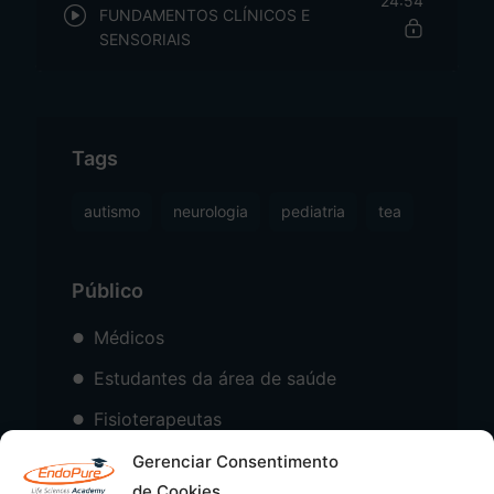
24:54
FUNDAMENTOS CLÍNICOS E
SENSORIAIS
Tags
autismo
neurologia
pediatria
tea
Público
Médicos
Estudantes da área de saúde
Fisioterapeutas
Psicólogos
Gerenciar Consentimento
de Cookies