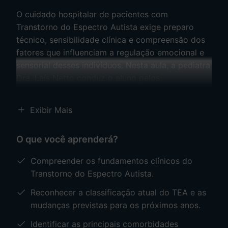
O cuidado hospitalar de pacientes com
Transtorno do Espectro Autista exige preparo
técnico, sensibilidade clínica e compreensão dos
fatores que influenciam a regulação emocional e
sensorial desses indivíduos. Nesta aula, a pediatra
Dra. Laís Netto conduz o aluno pelos
fundamentos essenciais do TEA aplicados ao
ambiente hospitalar.
Exibir Mais
O conteúdo explora a definição do transtorno,
O que você aprenderá?
suas comorbidades mais frequentes, com
destaque para o transtorno do processamento
Compreender os fundamentos clínicos do
sensorial, e os mecanismos envolvidos nas crises
Transtorno do Espectro Autista.
de desregulação, como meltdowns e shutdowns.
Reconhecer a classificação atual do TEA e as
A aula discute ainda os princípios essenciais para
mudanças previstas para os próximos anos.
a redução do sofrimento do paciente durante o
atendimento e a internação. Este conteúdo
Identificar as principais comorbidades