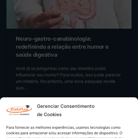
Neuro-gastro-canabinologia:
redefinindo a relação entre humor e
saúde digestiva
Você já se perguntou como seu intestino pode
influenciar seu humor? Para muitos, isso pode parecer
um mistério. No entanto, uma nova pesquisa revela
que…
EndoPure Academy
0
Gerenciar Consentimento
março 21, 2025
de Cookies
Para fornecer as melhores experiências, usamos tecnologias como
cookies para armazenar e/ou acessar informações do dispositivo. O