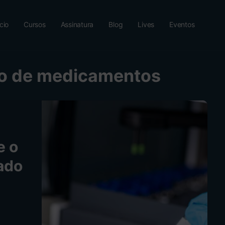
ício
Cursos
Assinatura
Blog
Lives
Eventos
o de medicamentos
e o
ado