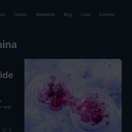
ício
Cursos
Assinatura
Blog
Lives
Eventos
nina
ide
a
or uma
0