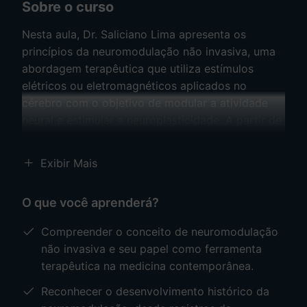
Sobre o curso
Nesta aula, Dr. Saliciano Lima apresenta os
princípios da neuromodulação não invasiva, uma
abordagem terapêutica que utiliza estímulos
elétricos ou eletromagnéticos aplicados no
cérebro com o objetivo de modular a atividade
neural e estimular a neuroplasticidade. A partir de
um breve resgate histórico, o professor
contextualiza como o uso da eletricidade na
Exibir Mais
medicina evoluiu ao longo dos séculos até se
consolidar, nas últimas décadas, como uma
O que você aprenderá?
ferramenta terapêutica estudada e respaldada
pela literatura científica.
Compreender o conceito de neuromodulação
não invasiva e seu papel como ferramenta
A aula também introduz as principais técnicas
terapêutica na medicina contemporânea.
utilizadas atualmente, como a estimulação
Reconhecer o desenvolvimento histórico da
transcraniana por corrente contínua (tDCS) e a