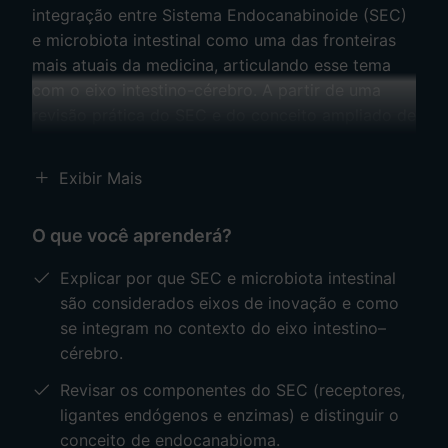
integração entre Sistema Endocanabinoide (SEC)
e microbiota intestinal como uma das fronteiras
mais atuais da medicina, articulando esse tema
com o eixo intestino-cérebro. A partir de uma
revisão prática do SEC e do conceito ampliado de
endocanabioma, o professor explica como
alterações na microbiota podem modular
Exibir Mais
permeabilidade intestinal, sinalização vagal e
fenômenos neuroinflamatórios.
O que você aprenderá?
Em seguida, discute evidências clínicas
Explicar por que SEC e microbiota intestinal
envolvendo OEA (oleoiletanolamida) e sua relação
são considerados eixos de inovação e como
com saciedade, GLP-1, integridade de barreira
se integram no contexto do eixo intestino–
intestinal e modulação de bactérias associadas a
cérebro.
um perfil metabólico mais favorável. Por fim, a
Revisar os componentes do SEC (receptores,
aula organiza a comunicação SEC-microbiota em
ligantes endógenos e enzimas) e distinguir o
quatro vias: neural, hormonal, imunológica e
conceito de endocanabioma.
metabólica. Ele conecta desbiose, LPS, “leaky