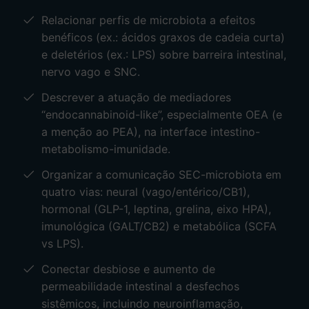
gut”, ativação microglial, citocinas pró-
Relacionar perfis de microbiota a efeitos
inflamatórias e redução de neuroplasticidade
benéficos (ex.: ácidos graxos de cadeia curta)
(BDNF), além do impacto do intestino na síntese
e deletérios (ex.: LPS) sobre barreira intestinal,
de serotonina/melatonina a partir do triptofano.
nervo vago e SNC.
Descrever a atuação de mediadores
“endocannabinoid-like”, especialmente OEA (e
a menção ao PEA), na interface intestino-
metabolismo-imunidade.
Organizar a comunicação SEC-microbiota em
quatro vias: neural (vago/entérico/CB1),
hormonal (GLP-1, leptina, grelina, eixo HPA),
imunológica (GALT/CB2) e metabólica (SCFA
vs LPS).
Conectar desbiose e aumento de
permeabilidade intestinal a desfechos
sistêmicos, incluindo neuroinflamação,