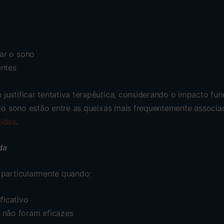
iar o sono
entes
ustificar tentativa terapêutica, considerando o impacto fun
s do sono estão entre as queixas mais frequentemente associ
oides
.
da
 particularmente quando:
ficativo
 não foram eficazes