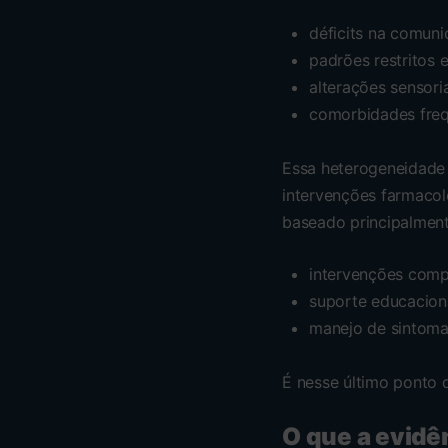
déficits na comuni
padrões restritos 
alterações sensori
comorbidades frequ
Essa heterogeneidade
intervenções farmacol
baseado principalmen
intervenções com
suporte educacion
manejo de sintoma
É nesse último ponto 
O que a evidên