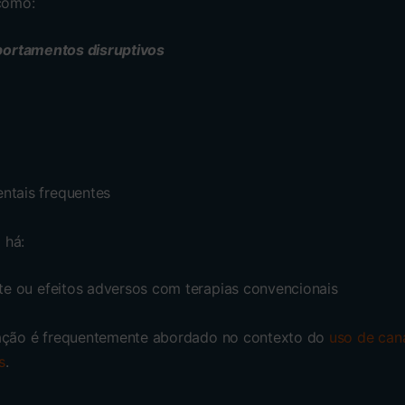
 como:
omportamentos disruptivos
ntais frequentes
 há:
nte ou efeitos adversos com terapias convencionais
tação é frequentemente abordado no contexto do
uso de can
s
.