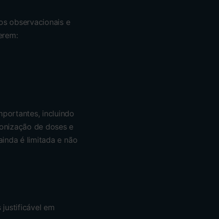
os observacionais e
erem:
portantes, incluindo
ronização de doses e
ainda é limitada e não
justificável em