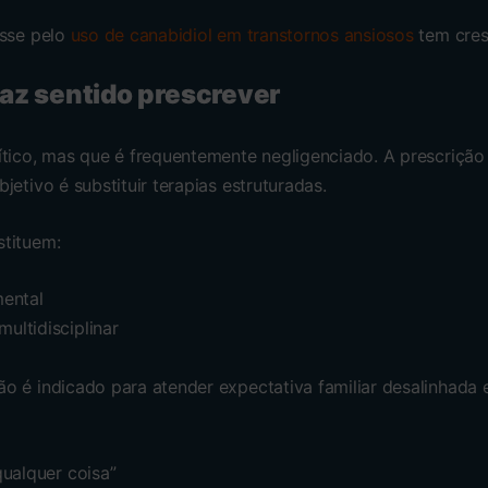
esse pelo
uso de canabidiol em transtornos ansiosos
tem cresc
az sentido prescrever
ítico, mas que é frequentemente negligenciado. A prescriçã
jetivo é substituir terapias estruturadas.
tituem:
ental
ltidisciplinar
o é indicado para atender expectativa familiar desalinhada 
ualquer coisa”