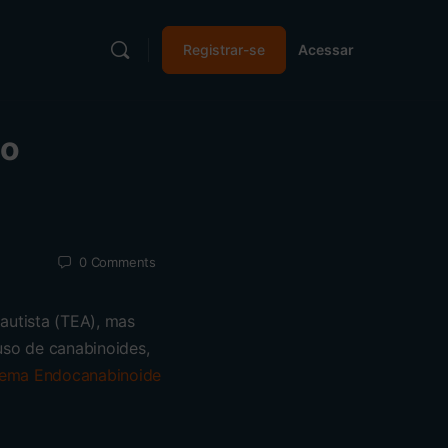
Registrar-se
Acessar
do
0
Comments
 autista (TEA), mas
uso de canabinoides,
tema Endocanabinoide