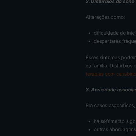
2. Distúrbios do sono
Alterações como:
dificuldade de inic
despertares frequ
Esses sintomas podem j
na família. Distúrbio
terapias com canabin
3. Ansiedade associa
Em casos específicos,
há sofrimento signi
outras abordagens