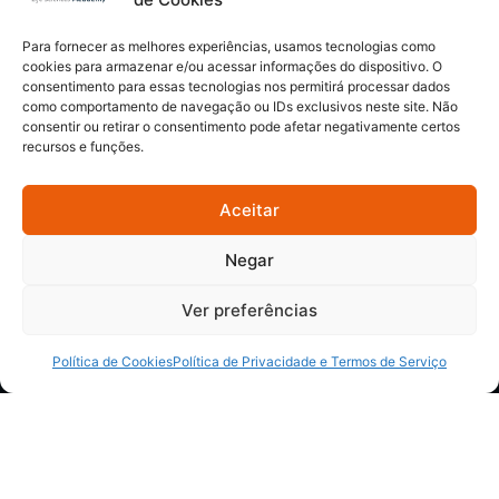
Para fornecer as melhores experiências, usamos tecnologias como
cookies para armazenar e/ou acessar informações do dispositivo. O
consentimento para essas tecnologias nos permitirá processar dados
como comportamento de navegação ou IDs exclusivos neste site. Não
consentir ou retirar o consentimento pode afetar negativamente certos
Prevenção do câncer colorretal: a
recursos e funções.
importância da detecção precoce e
mudança de hábitos
Aceitar
O câncer colorretal é uma das principais causas de
Negar
morte por câncer no Brasil e no mundo. Segundo
dados do Ministério da Saúde, o câncer…
Ver preferências
EndoPure Academy
Política de Cookies
Política de Privacidade e Termos de Serviço
0
março 26, 2025