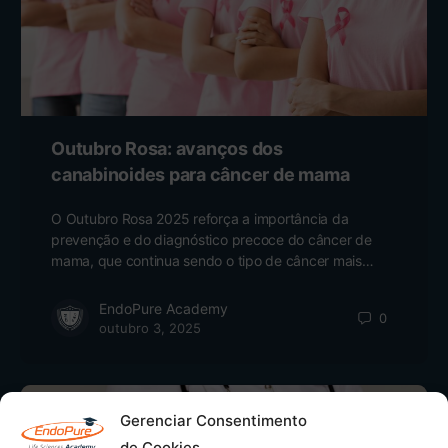
Outubro Rosa: avanços dos
canabinoides para câncer de mama
O Outubro Rosa 2025 reforça a importância da
prevenção e do diagnóstico precoce do câncer de
mama, que continua sendo o tipo de câncer mais…
EndoPure Academy
0
outubro 3, 2025
Gerenciar Consentimento
de Cookies