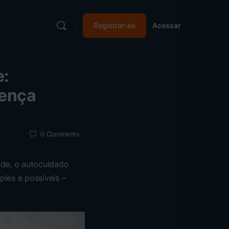
Registrar-se
Acessar
e:
rença
0
Comments
de, o autocuidado
les e possíveis –