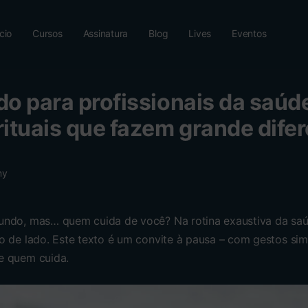
ício
Cursos
Assinatura
Blog
Lives
Eventos
o para profissionais da saúd
ituais que fazem grande dife
my
undo, mas… quem cuida de você? Na rotina exaustiva da saú
o de lado. Este texto é um convite à pausa – com gestos simp
e quem cuida.