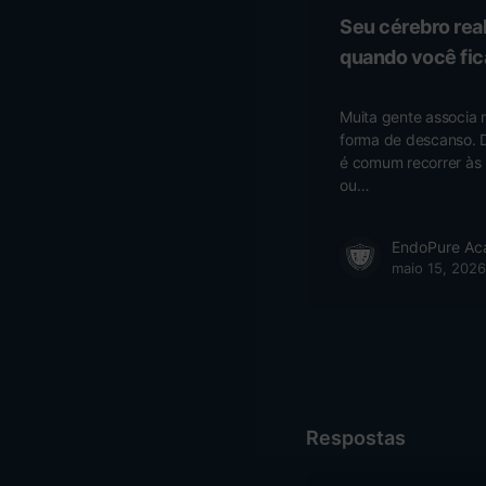
Seu cérebro re
quando você fic
Muita gente associa 
forma de descanso. D
é comum recorrer às r
ou…
EndoPure A
maio 15, 2026
Respostas