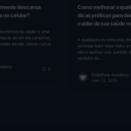
almente descansa
Como melhorar a qual
a no celular?
dicas práticas para do
cuidar da sua saúde m
momentos no celular a uma
epois de um dia cansativo,
A qualidade do sono está di
edes sociais, vídeos curtos
ao nosso bem-estar físico e
não é apenas uma questão d
também de…
cademy
0
EndoPure Academy
maio 13, 2025