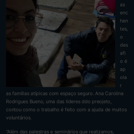
as
enc
hen
tes,
o
des
afi
o é
ap
oia
r
as famílias atípicas com espaço seguro. Ana Carolina
Rodrigues Bueno, uma das líderes ddo preojeto,
contou como o trabalho é feito com a ajuda de muitos
voluntários.
“Além das palestras e seminários que realizamos,